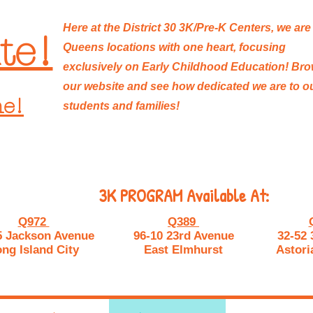
Here at the District 30 3K/Pre-K Centers, we are
te!
Queens locations with one heart, focusing
exclusively on Early Childhood Education! Br
our website and see how dedicated we are to o
ne!
students and families!
3K PROGRAM Available At:
Q972
Q389
5 Jackson Avenue
96-10 23rd Avenue
32-52 
ng Island City
East Elmhurst
Astori