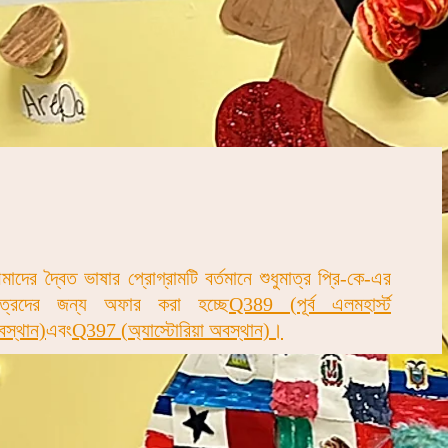
াদের দ্বৈত ভাষার প্রোগ্রামটি বর্তমানে শুধুমাত্র প্রি-কে-এর
াত্রদের জন্য অফার করা হচ্ছে
Q389 (পূর্ব এলমহার্স্ট
বস্থান)
এবং
Q397 (অ্যাস্টোরিয়া অবস্থান)।