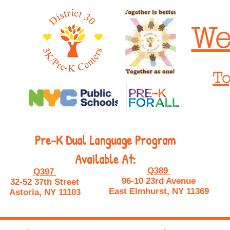
We
To
Pre-K Dual Language Program
Available At:
Q389
Q397
96-10 23rd Avenue
32-52 37th Street
East Elmhurst, NY 11369
Astoria, NY 11103