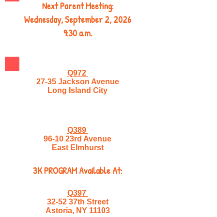
Next Parent Meeting:
Wednesday, September 2, 2026
9:30 a.m.
Q972
27-35 Jackson Avenue
Long Island City
Q389
96-10 23rd Avenue
East Elmhurst
3K PROGRAM Available At:
Q397
32-52 37th Street
Astoria, NY 11103