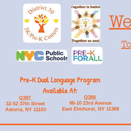
We
To
Pre-K Dual Language Program
Available At:
Q389
Q397
96-10 23rd Avenue
32-52 37th Street
East Elmhurst, NY 11369
Astoria, NY 11103