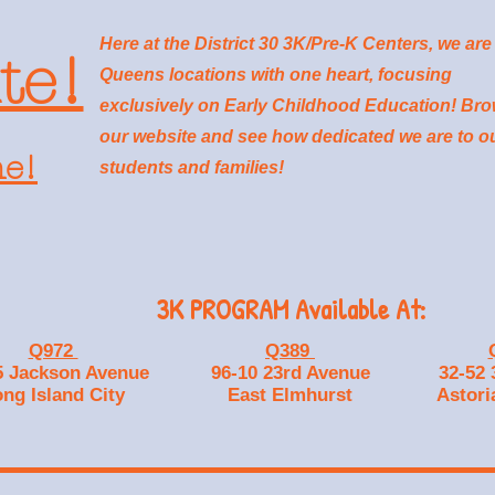
Here at the District 30 3K/Pre-K Centers, we are
te!
Queens locations with one heart, focusing
exclusively on Early Childhood Education! Br
our website and see how dedicated we are to o
ne!
students and families!
3K PROGRAM Available At:
Q972
Q389
5 Jackson Avenue
96-10 23rd Avenue
32-52 
ng Island City
East Elmhurst
Astori