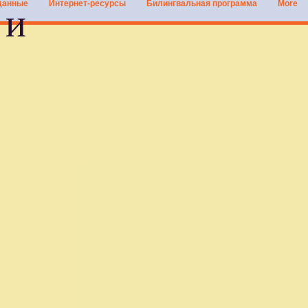
данные
Интернет-ресурсы
Билингвальная программа
More
ми