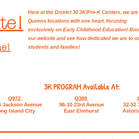
Here at the District 30 3K/Pre-K Centers, we are
te!
Queens locations with one heart, focusing
exclusively on Early Childhood Education! Br
our website and see how dedicated we are to o
ne!
students and families!
3K PROGRAM Available At:
Q972
Q389
5 Jackson Avenue
96-10 23rd Avenue
32-52 
ng Island City
East Elmhurst
Astori