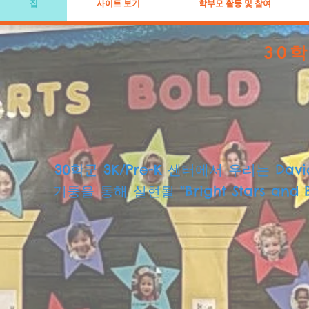
집
사이트 보기
학부모 활동 및 참여
30학
30학군 3K/Pre-K 센터에서 우리는 Da
기둥을 통해 실현될 "Bright Stars an