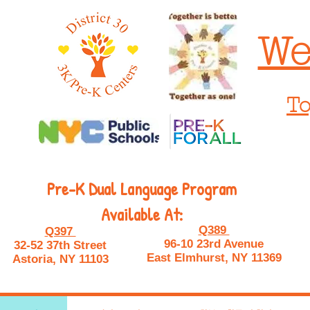
We
To
Pre-K Dual Language Program
Available At:
Q389
Q397
96-10 23rd Avenue
32-52 37th Street
East Elmhurst, NY 11369
Astoria, NY 11103