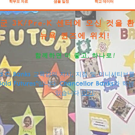
학부모 자료
샘플 일정
학교 데이터
군 3K/Pre-K 센터에 오신 것을
뉴욕 퀸즈에 위치!
함께하면 더 좋고, 하나로!
vid C. Banks 교육감의 지시, 지침 및 이니셔
d Bold Futures"입니다. Chancellor Ban
있습니다
여기
.