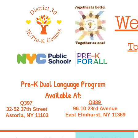
We
To
Pre-K Dual Language Program
Available At:
Q389
Q397
96-10 23rd Avenue
32-52 37th Street
East Elmhurst, NY 11369
Astoria, NY 11103