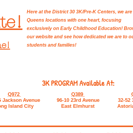
Here at the District 30 3K/Pre-K Centers, we are
te!
Queens locations with one heart, focusing
exclusively on Early Childhood Education! Br
our website and see how dedicated we are to o
ne!
students and families!
3K PROGRAM Available At:
Q972
Q389
5 Jackson Avenue
96-10 23rd Avenue
32-52 
ng Island City
East Elmhurst
Astori