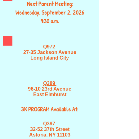
Next Parent Meeting:
Wednesday, September 2, 2026
9:30 a.m.
Q972
27-35 Jackson Avenue
Long Island City
Q389
96-10 23rd Avenue
East Elmhurst
3K PROGRAM Available At:
Q397
32-52 37th Street
Astoria, NY 11103