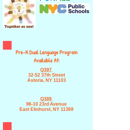
Pre-K Dual Language Program
Available At:
Q397
32-52 37th Street
Astoria, NY 11103
Q389
96-10 23rd Avenue
East Elmhurst, NY 11369